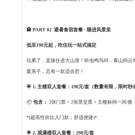
🏨 PART 02 避暑食宿套餐 · 睡进风景里
低至198元起，吃住玩一站式搞定
玩累了，直接住进大山里！
听虫鸣鸟叫，看山间云
庭亲子，总有一款适合您！
🌟 1. 主楼双人套餐：198元/套（数量有限，限时秒
📦
包含：
2张门票 + 2张景交票 + 主楼标间一间/夜
*(超高性价比入门款，舒适便捷)*
🌟 2.
观瀑楼
双人套餐：298元/套