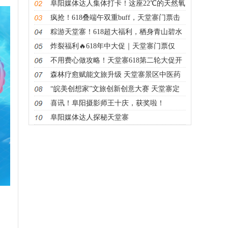
云海奇峰
阜阳媒体达人集体打卡！这座22℃的天然氧
吧，才是我心中的避暑天花板！
疯抢！618叠端午双重buff，天堂寨门票击
穿底价
粽游天堂寨！618超大福利，栖身青山碧水
度佳节
炸裂福利🔥618年中大促｜天堂寨门票仅
16.8元限时秒杀
不用费心做攻略！天堂寨618第二轮大促开
抢，省心省钱一站式出游
森林疗愈赋能文旅升级 天堂寨景区中医药
康养场景亮相天贶节
“皖美创想家”文旅创新创意大赛 天堂寨定
制赛公告
喜讯！阜阳摄影师王十庆，获奖啦！
阜阳媒体达人探秘天堂寨