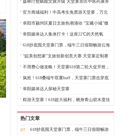
森林疗愈赋能文旅升级 天堂寨景区中医药康养
场景亮相天贶节
官方商城福利！中高考生免票游天堂寨，万元
消费券立减现金！
阜阳市颍州区夏日文旅热潮涌动 “宝藏小城”微
度假模式受追捧
阜阳媒体达人集体打卡！这座22℃的天然氧
吧，才是我心中的避暑天花板！
618抄底囤天堂寨门票，端午三日假期畅游云海
奇峰
“皖美创想家”文旅创新创意大赛 天堂寨定制赛
公告
不用费心做攻略！天堂寨618第二轮大促开抢，
省心省钱一站式出游
疯抢！618叠端午双重buff，天堂寨门票击穿底
价
阜阳媒体达人探秘天堂寨
粽游天堂寨！618超大福利，栖身青山碧水度佳
节
热门文章
。
618抄底囤天堂寨门票，端午三日假期畅游