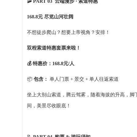
🚠
PART 03 云端漫步 · 索道特惠
168.8元 尽览山河壮阔
不想徒步爬山？想要上帝视角？安排！
双程索道特惠套票来啦！
💰 特惠价：168.8元/人
📦
包含：
单人门票 + 景交 + 单人往返索道
坐上
大别山索道
，腾云驾雾，随着海拔的升高，脚
间，美景尽收眼底！
📝
PART 04 购票 & 游玩须知