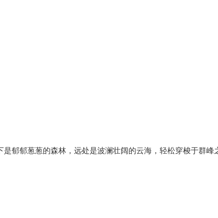
下是郁郁葱葱的森林，远处是波澜壮阔的云海，轻松穿梭于群峰