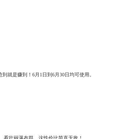
到就是赚到！6月1日到6月30日均可使用。
森林，看壮丽瀑布群，这性价比简直无敌！