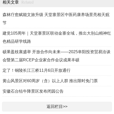
Related
相关文章
森林疗愈赋能文旅升级 天堂寨景区中医药康养场景亮相天贶
节
建党105周年｜天堂寨景区联动金寨全域，推出大别山精神红
色精品研学线路
硕果盈枝襄盛举 开放合作向未来——2025阜阳投资贸易洽谈
会暨第二届RCEP企业家合作会议成果丰硕
定了！铜陵长江三桥11月6日开放通行
黄山风景区对60周岁（含）以上人群 推出限时免门票
安徽石台牯牛降景区发布闭园公告
返回栏目>>