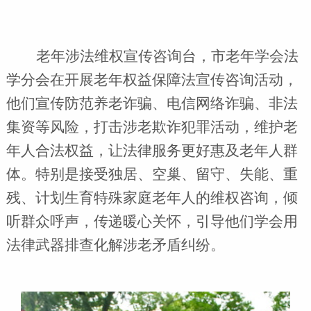
老年涉法维权宣传咨询
台，
市老年学会法
学分会
在
开展老年权益保障法宣传咨询活动，
他们
宣传防范养老诈骗、电信网络诈骗、非法
集资等风险，打击
涉老
欺诈犯罪活动，维护老
年人合法权益，让法律服务更好惠及老年人群
体。
特别是
接受独居、空巢、留守、失能、重
残、计划生育特殊家庭老年人的维权咨询，倾
听群众呼声，传递暖心关怀，
引导他们
学会用
法律武器排查化解涉老矛盾纠纷。