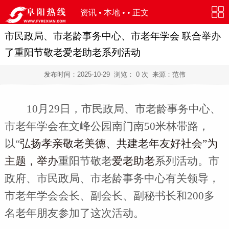
资讯
•
本地
• • 正文
市民政局、市老龄事务中心、市老年学会 联合举办
了重阳节敬老爱老助老系列活动
发布时间：
2025-10-29
浏览：
0
次 来源：范伟
10月
29
日
，
市民政局、市老龄事务中心、
市老年学会
在
文峰公园南门南
50米林带路
，
以
“
弘扬孝亲敬老美德、共建老年友好社会
”为
主题，举办
重阳节
敬老
爱老助老
系列
活动。市
政府、市民政局、
市老龄事务中心
有关领导
，
市老年学会
会长、副会长、副秘书长和
200多
名老年朋友参加了这次活动。