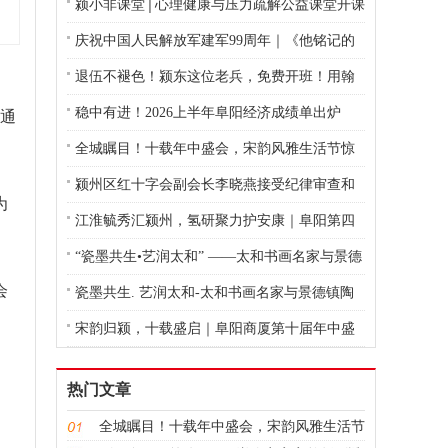
颍小非课堂│心理健康与压力疏解公益课堂开课
庆祝中国人民解放军建军99周年｜《他铭记的
日子》
退伍不褪色！颍东这位老兵，免费开班！用翰
墨点亮乡村孩子暑假
稳中有进！2026上半年阜阳经济成绩单出炉
议通
全城瞩目！十载年中盛会，宋韵风雅生活节惊
艳启幕
颍州区红十字会副会长李晓燕接受纪律审查和
为
监察调查
江淮毓秀汇颍州，氢研聚力护安康｜阜阳第四
届氢医学学术报告会圆满落幕
“瓷墨共生•艺润太和” ——太和书画名家与景德
会
镇陶艺名师跨界艺术交流活动圆满举行
瓷墨共生. 艺润太和-太和书画名家与景德镇陶
艺名师跨界艺术交流活动圆满启幕
宋韵归颍，十载盛启｜阜阳商厦第十届年中盛
典，赴一场千年风雅之约
热门文章
全城瞩目！十载年中盛会，宋韵风雅生活节