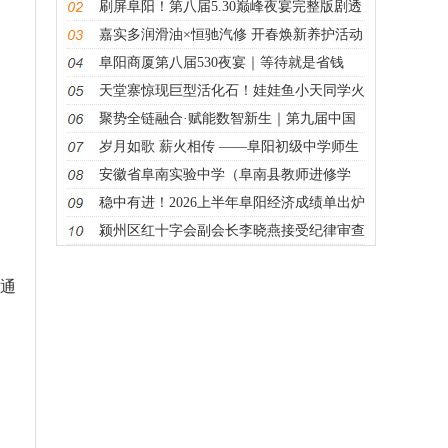
惊艳启幕
刷屏阜阳！第八届5.30巅峰夜宴完整版剧透
来袭
嘉实多润滑油×恒驰汽修 开春焕新养护活动
阜阳商厦第八届530夜宴｜等待就是省钱
天堂寨惊现巨型活化石！娃娃鱼小天同学火
出圈
聚势全链融合·赋能数智新生｜第九届中国
智能建筑节高峰论坛落地阜阳，共启建筑产
岁月如歌 薪火相传 ——阜阳初级中学师生
业数智新征程
联谊会第七届大会圆满举行
安徽省阜南实验中学（阜南县教师进修学
校）原党委书记、副县级校长尹维川接受纪
稳中有进！2026上半年阜阳经济成绩单出炉
律审查和监察调查
颍州区红十字会副会长李晓燕接受纪律审查
和监察调查
议通