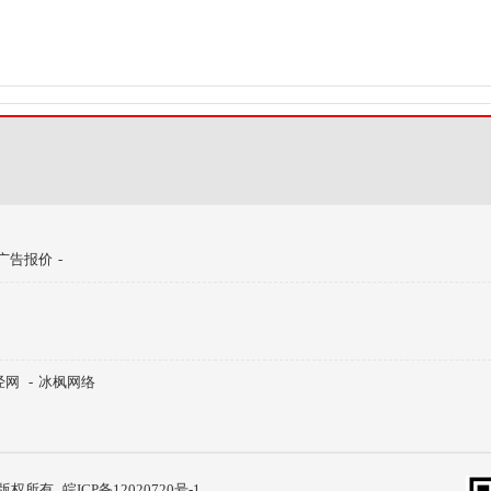
广告报价
-
经网
-
冰枫网络
公司 版权所有
皖ICP备12020720号-1