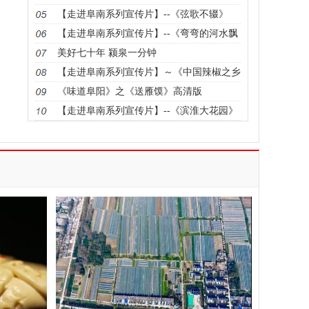
【走进阜南系列宣传片】--《弦歌不辍》
【走进阜南系列宣传片】--《弯弯的河水飘
香的集》
美好七十年 颍泉一分钟
【走进阜南系列宣传片】～《中国辣椒之乡
——会龙》
《味道阜阳》之《送雁馍》高清版
【走进阜南系列宣传片】--《滨淮大花园》