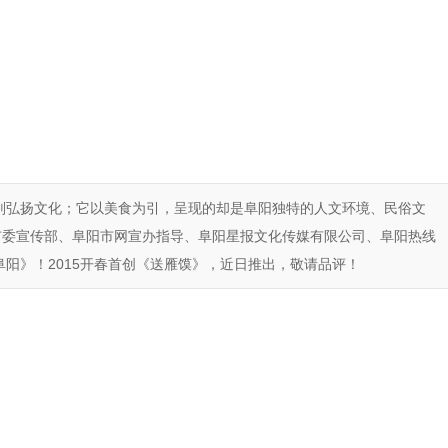
则弘扬文化；它以美食为引，呈现的却是阜阳独特的人文环境、民俗文
市委宣传部、阜阳市网宣办指导、阜阳星报文化传媒有限公司、阜阳热线
阳》！2015开春首创《送雁馍》，近日推出，敬请品评！