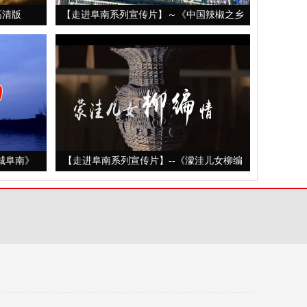
高清版
【走进阜南系列宣传片】～《中国辣椒之乡
——会龙》
城阜南》
【走进阜南系列宣传片】--《濛洼儿女柳编
情》