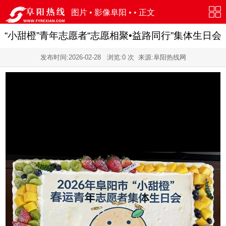
图片
•
影像阜阳
• • 正文
“小甜橙”青年志愿者“志愿相聚•益路同行”集体生日会
发布时间:
2026-02-28
浏览:
0
次 来源:阜阳热线网