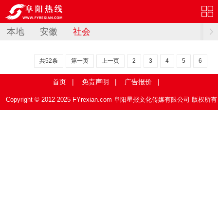
本地
安徽
社会
共52条
第一页
上一页
2
3
4
5
6
首页
|
免责声明
|
广告报价
|
Copyright © 2012-2025 FYrexian.com 阜阳星报文化传媒有限公司 版权所有
皖ICP备12020720号-1