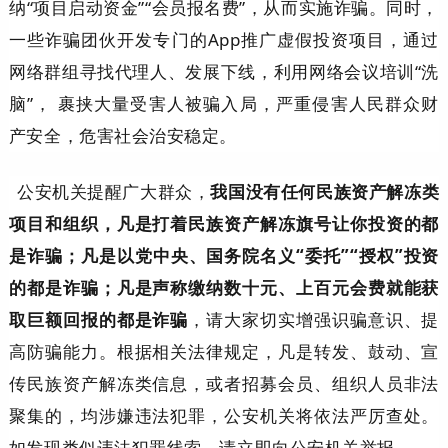
纳“项目启动资金”“会员报名费”，从而实施诈骗。同时，
一些诈骗团伙开发专门的App推广虚假投资项目，通过
网络群组寻找代理人、发展下线，利用网络会议培训“洗
脑”， 裹挟大量受害人被骗入局，严重侵害人民群众财
产安全，危害社会治安稳定。
公安机关提醒广大群众，
我国没有任何民族资产解冻类
项目和组织，凡是打着民族资产解冻旗号让你投资的都
是诈骗；凡是以党中央、国务院名义“委托”“授权”投资
的都是诈骗；凡是声称缴纳数十元、上百元会费就能获
取巨额回报的都是诈骗
，请大家切实增强识骗意识、提
高防骗能力。根据相关法律规定，凡是转发、鼓动、宣
传民族资产解冻类信息，或者招募会员、组织人员非法
聚集的，均涉嫌违法犯罪，公安机关将依法严厉查处。
如发现类似违法犯罪线索，请立即向公安机关举报。