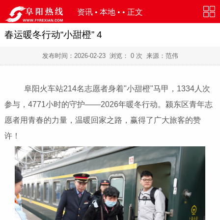
资讯
•
本地
• • 正文
春运暖冬行动“小甜橙” 4
发布时间：
2026-02-23
浏览：
0
次 来源：范伟
阜阳火车站214名志愿者身着"小甜橙"马甲，1334人次
参与，4771小时的守护——2026年暖冬行动。颍东区青年志
愿者用青春的力量，温暖回家之路，赢得了广大旅客的赞
许！