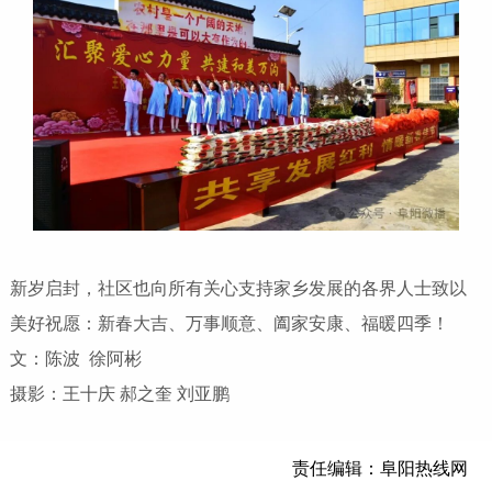
新岁启封，社区也向所有关心支持家乡发展的各界人士致以
美好祝愿：新春大吉、万事顺意、阖家安康、福暖四季！
文：陈波 徐阿彬
摄影：王十庆 郝之奎 刘亚鹏
责任编辑：阜阳热线网