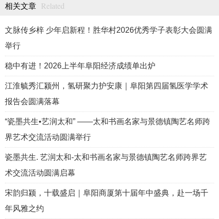
Related
相关文章
文脉传乡梓 少年启新程！胜华村2026优秀学子表彰大会圆满
举行
稳中有进！2026上半年阜阳经济成绩单出炉
江淮毓秀汇颍州，氢研聚力护安康｜阜阳第四届氢医学学术
报告会圆满落幕
“瓷墨共生•艺润太和” ——太和书画名家与景德镇陶艺名师跨
界艺术交流活动圆满举行
瓷墨共生. 艺润太和-太和书画名家与景德镇陶艺名师跨界艺
术交流活动圆满启幕
宋韵归颍，十载盛启｜阜阳商厦第十届年中盛典，赴一场千
年风雅之约