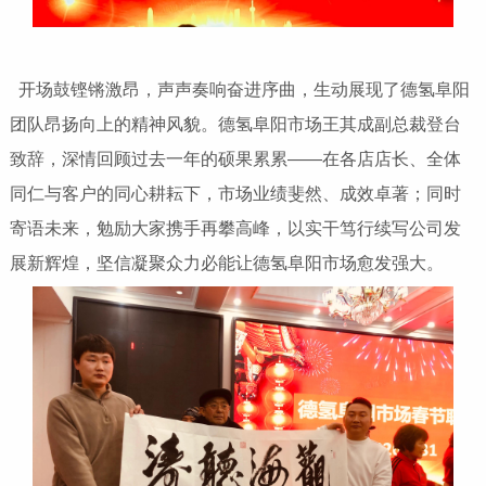
开场鼓铿锵激昂，声声奏响奋进序曲，生动展现了德氢阜阳
团队昂扬向上的精神风貌。德氢阜阳市场王其成副总裁登台
致辞，深情回顾过去一年的硕果累累——在各店店长、全体
同仁与客户的同心耕耘下，市场业绩斐然、成效卓著；同时
寄语未来，勉励大家携手再攀高峰，以实干笃行续写公司发
展新辉煌，坚信凝聚众力必能让德氢阜阳市场愈发强大。