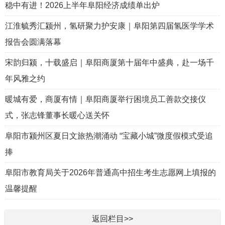
稳中有进！2026上半年阜阳经济成绩单出炉
江淮毓秀汇颍州，氢研聚力护安康｜阜阳第四届氢医学学术
报告会圆满落幕
宋韵归颍，十载盛启｜阜阳商厦第十届年中盛典，赴一场千
年风雅之约
暖城有爱，商厦有情｜阜阳商厦举行困境员工善款交接仪
式，张志锋董事长暖心送关怀
阜阳市颍州区夏日文旅热潮涌动 “宝藏小城”微度假模式受追
捧
阜阳市教育局关于2026年普通高中招生考生志愿网上填报的
温馨提醒
返回栏目>>