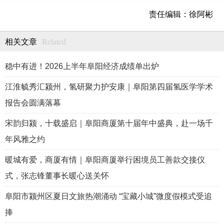
责任编辑：徐阿彬
Related
相关文章
稳中有进！2026上半年阜阳经济成绩单出炉
江淮毓秀汇颍州，氢研聚力护安康｜阜阳第四届氢医学学术
报告会圆满落幕
宋韵归颍，十载盛启｜阜阳商厦第十届年中盛典，赴一场千
年风雅之约
暖城有爱，商厦有情｜阜阳商厦举行困境员工善款交接仪
式，张志锋董事长暖心送关怀
阜阳市颍州区夏日文旅热潮涌动 “宝藏小城”微度假模式受追
捧