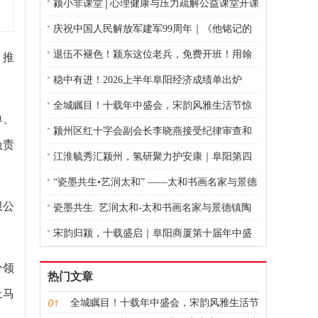
颍小非课堂│心理健康与压力疏解公益课堂开课
庆祝中国人民解放军建军99周年｜《他铭记的
日子》
退伍不褪色！颍东这位老兵，免费开班！用翰
，推
墨点亮乡村孩子暑假
稳中有进！2026上半年阜阳经济成绩单出炉
全城瞩目！十载年中盛会，宋韵风雅生活节惊
单、
艳启幕
颍州区红十字会副会长李晓燕接受纪律审查和
负责
监察调查
江淮毓秀汇颍州，氢研聚力护安康｜阜阳第四
届氢医学学术报告会圆满落幕
“瓷墨共生•艺润太和” ——太和书画名家与景德
限公
镇陶艺名师跨界艺术交流活动圆满举行
瓷墨共生. 艺润太和-太和书画名家与景德镇陶
艺名师跨界艺术交流活动圆满启幕
宋韵归颍，十载盛启｜阜阳商厦第十届年中盛
典，赴一场千年风雅之约
分领
热门文章
上马
全城瞩目！十载年中盛会，宋韵风雅生活节