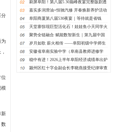
惊艳启幕
刷屏阜阳！第八届5.30巅峰夜宴完整版剧透
来袭
嘉实多润滑油×恒驰汽修 开春焕新养护活动
百分
阜阳商厦第八届530夜宴｜等待就是省钱
天堂寨惊现巨型活化石！娃娃鱼小天同学火
出圈
聚势全链融合·赋能数智新生｜第九届中国
新为
智能建筑节高峰论坛落地阜阳，共启建筑产
岁月如歌 薪火相传 ——阜阳初级中学师生
业数智新征程
联谊会第七届大会圆满举行
长，
安徽省阜南实验中学（阜南县教师进修学
校）原党委书记、副县级校长尹维川接受纪
稳中有进！2026上半年阜阳经济成绩单出炉
律审查和监察调查
颍州区红十字会副会长李晓燕接受纪律审查
和监察调查
方位
规模
市新
，数