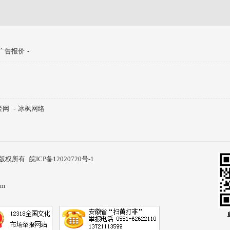
广告报价
-
经网
-
冰枫网络
公司 版权所有
皖ICP备12020720号-1
om